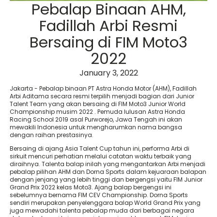
Pebalap Binaan AHM,
Fadillah Arbi Resmi
Bersaing di FIM Moto3
2022
January 3, 2022
Jakarta - Pebalap binaan PT Astra Honda Motor (AHM), Fadillah
Arbi Aditama secara resmi terpilih menjadi bagian dari Junior
Talent Team yang akan bersaing di FIM Moto3 Junior World
Championship musim 2022 . Pemuda lulusan Astra Honda
Racing School 2019 asal Purworejo, Jawa Tengah ini akan
mewakili Indonesia untuk mengharumkan nama bangsa
dengan raihan prestasinya.
Bersaing di ajang Asia Talent Cup tahun ini, performa Arbi di
sirkuit mencuri perhatian melalui catatan waktu terbaik yang
diraihnya. Talenta balap inilah yang mengantarkan Arbi menjadi
pebalap pilihan AHM dan Dorna Sports dalam kejuaraan balapan
dengan jenjang yang lebih tinggi dan bergengsi yaitu FIM Junior
Grand Prix 2022 kelas Moto3. Ajang balap bergengsi ini
sebelumnya bernama FIM CEV Championship. Dorna Sports
sendiri merupakan penyelenggara balap World Grand Prix yang
juga mewadahi talenta pebalap muda dari berbagai negara