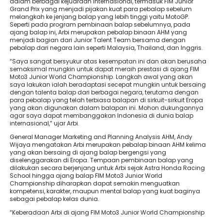
dalam berbagai kejuaraan internasional, termasuk FIM Junior
Grand Prix yang menjadi pijakan kuat para pebalap sebelum
melangkah ke jenjang balap yang lebih tinggi yaitu MotoGP.
Seperti pada program pembinaan balap sebelumnya, pada
ajang balap ini, Arbi merupakan pebalap binaan AHM yang
menjadi bagian dari Junior Talent Team bersama dengan
pebalap dari negara lain seperti Malaysia, Thailand, dan Inggris.
“Saya sangat bersyukur atas kesempatan ini dan akan berusaha
semaksimal mungkin untuk dapat meraih prestasi di ajang FIM
Moto3 Junior World Championship. Langkah awal yang akan
saya lakukan ialah beradaptasi secepat mungkin untuk bersaing
dengan talenta balap dari berbagai negara, terutama dengan
para pebalap yang telah terbiasa balapan di sirkuit-sirkuit Eropa
yang akan digunakan dalam balapan ini. Mohon dukungannya
agar saya dapat membanggakan Indonesia di dunia balap
internasional,” ujar Arbi.
General Manager Marketing and Planning Analysis AHM, Andy
Wijaya mengatakan Arbi merupakan pebalap binaan AHM kelima
yang akan bersaing di ajang balap bergengsi yang
diselenggarakan di Eropa. Tempaan pembinaan balap yang
dilakukan secara berjenjang untuk Arbi sejak Astra Honda Racing
School hingga ajang balap FIM Moto3 Junior World
Championship diharapkan dapat semakin menguatkan
kompetensi, karakter, maupun mental balap yang kuat baginya
sebagai pebalap kelas dunia.
“Keberadaan Arbi di ajang FIM Moto3 Junior World Championship