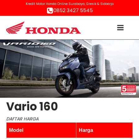
Kredit Motor Honda Online Surabaya, Gresik & Sidoarjo
0852 3427 5545
Vario 160
DAFTAR HARGA
Model
Harga