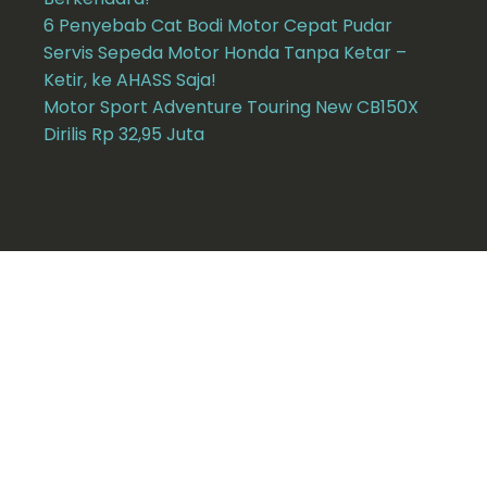
6 Penyebab Cat Bodi Motor Cepat Pudar
Servis Sepeda Motor Honda Tanpa Ketar –
Ketir, ke AHASS Saja!
Motor Sport Adventure Touring New CB150X
Dirilis Rp 32,95 Juta